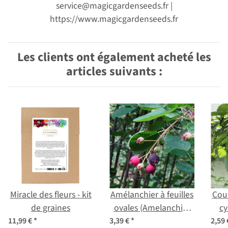
service@magicgardenseeds.fr |
https://www.magicgardenseeds.fr
Les clients ont également acheté les
articles suivants :
Miracle des fleurs - kit
Amélanchier à feuilles
Cou
de graines
ovales (Amelanchier
cy
ovalis) graines
11,99 €
*
3,39 €
*
2,59