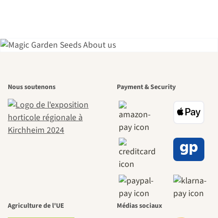
L'un des plus
Nous soutenons
Payment & Security
beaux chemins
menant vers
nous-mêmes,
passe par le
jardin.
Agriculture de l'UE
Médias sociaux