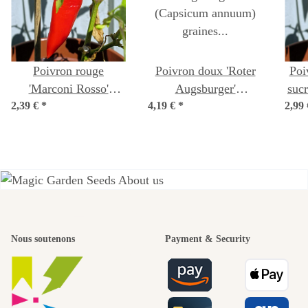
Poivron rouge
Poivron doux 'Roter
Poi
'Marconi Rosso'
Augsburger'
suc
2,39 €
(Capsicum annuum)
*
4,19 €
(Capsicum annuum)
*
2,99
(C
graines
graines biologiques
L'un des plus
Nous soutenons
Payment & Security
beaux
chemins