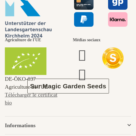
menant vers
nous-mêmes,
Agriculture de l'UE
Médias sociaux
passe par le
jardin.
DE‑ÖKO‑037
Sur Magic Garden Seeds
Agriculture de l'UE
Télécharger le certificat
bio
Informations