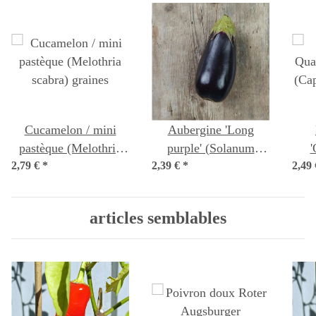
Cucamelon / mini
Aubergine 'Long
pastèque (Melothria
purple' (Solanum
'
2,79 €
scabra) graines
*
2,39 €
melongena) graines
*
2,49
Gi
a
articles semblables