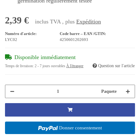
germination régulièrement testée
2,39 €
inclus TVA , plus
Expédition
Numéro d'article:
Code barre – EAN /GTIN:
LYC02
4250601202693
Disponible immédiatement
Question sur l'article
Temps de livraison:
2 - 7 jours ouvrables
À l'étranger
Paquete
Donner consentement