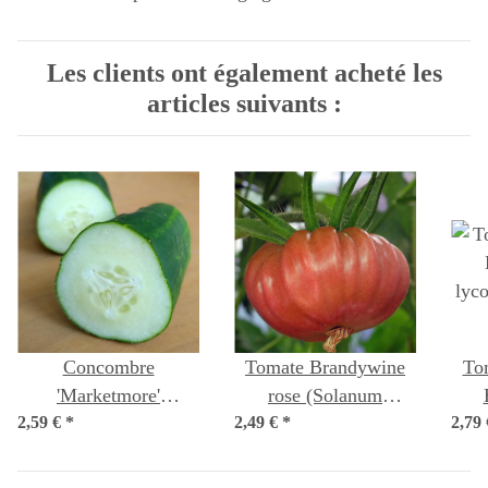
Les clients ont également acheté les
articles suivants :
Concombre
Tomate Brandywine
To
'Marketmore'
rose (Solanum
2,59 €
(Cucumis sativus) Bio
*
2,49 €
lycopersicum) graines
*
2,79
lyco
semences