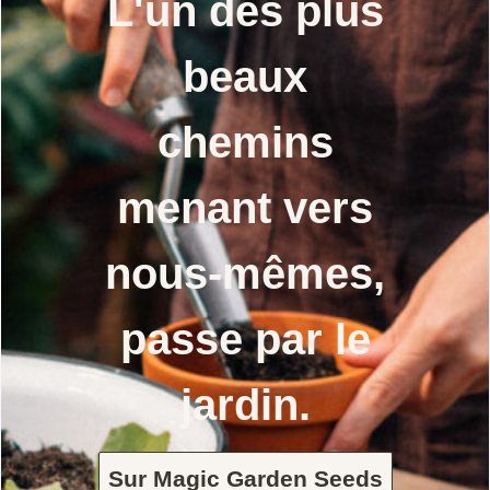
L'un des plus
beaux
chemins
menant vers
nous-mêmes,
passe par le
jardin.
Sur Magic Garden Seeds