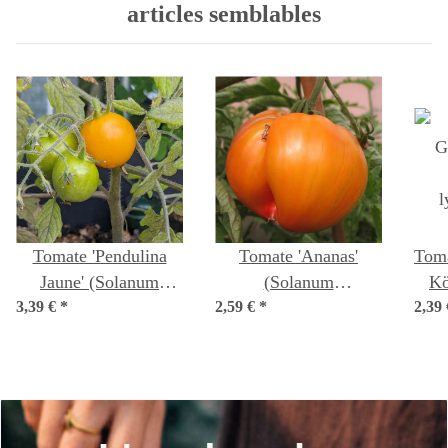
articles semblables
Tomate 'Pendulina
Tomate 'Ananas'
Toma
Jaune' (Solanum
(Solanum
Kö
3,39 €
lycopersicum) graines
*
2,59 €
lycopersicum) graines
*
2,39
lyco