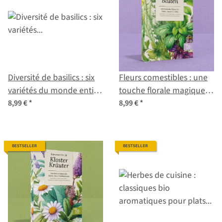
Diversité de basilics : six
Fleurs comestibles : une
variétés du monde entier
touche florale magique
- coffret de graines n° 19
pour salades et desserts –
8,99 €
*
8,99 €
*
Coffret de semences n°12
BESTSELLER
BESTSELLER