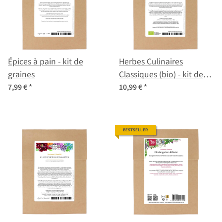
Épices à pain - kit de
Herbes Culinaires
graines
Classiques (bio) - kit de
graines
7,99 €
*
10,99 €
*
BESTSELLER