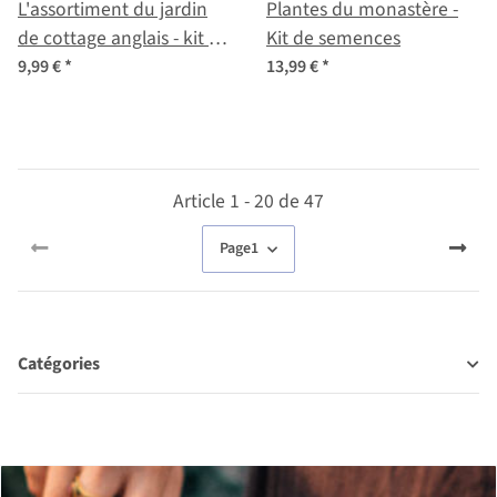
L'assortiment du jardin
Plantes du monastère -
de cottage anglais - kit de
Kit de semences
graines
9,99 €
*
13,99 €
*
Article 1 - 20 de 47
Page
1
Catégories