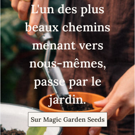
L'un des plus
beaux chemins
menant vers
nous-mêmes,
passe par le
jardin.
Sur Magic Garden Seeds