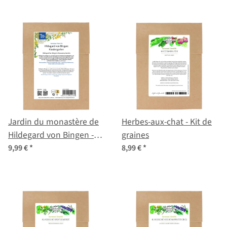
Jardin du monastère de
Herbes-aux-chat - Kit de
Hildegard von Bingen -
graines
Kit de graines
9,99 €
*
8,99 €
*