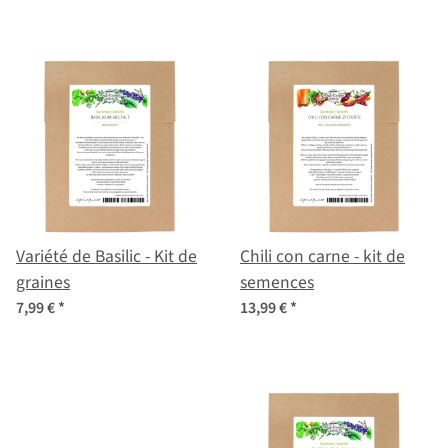
Coffret de semences n°17
Variété de Basilic - Kit de
Chili con carne - kit de
graines
semences
7,99 €
*
13,99 €
*