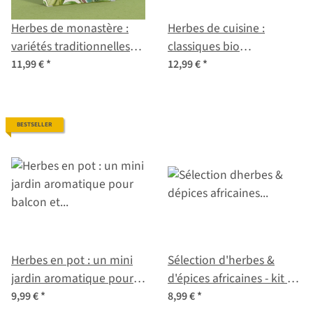
Herbes de monastère :
Herbes de cuisine :
variétés traditionnelles
classiques bio
pour cuisine, infusion &
aromatiques pour plats
11,99 €
*
12,99 €
*
bien-être - coffret de
créatifs - coffret de
graines n° 26
graines n° 20
BESTSELLER
Herbes en pot : un mini
Sélection d'herbes &
jardin aromatique pour
d'épices africaines - kit de
balcon et cuisine –
graines
9,99 €
*
8,99 €
*