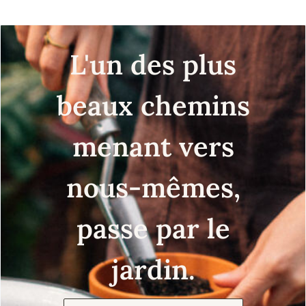
L'un des plus
beaux chemins
menant vers
nous-mêmes,
passe par le
jardin.