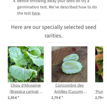
Before throwing away your seed do try a
germination test. We’ve described how to do
the test
here
.
Here are our specially selected seed
rarities.
Chou d’Abyssinie
Concombre des
C
(Brassica carinata)
Antilles (Cucumis
‘Punta
graines
anguria) graines
(Cich
2,39 €
*
2,79 €
*
2,79 €
*
var