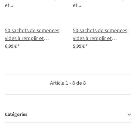
50 sachets de semences
50 sachets de semences
vides à remplir et
vides à remplir et
étiquetter pour les
étiquetter pour les
6,99 €
*
5,99 €
*
semences récoltées soi
semences récoltées soi
même
même
Article 1 - 8 de 8
Catégories