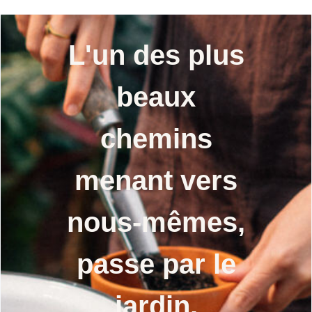
L'un des plus
beaux
chemins
menant vers
nous-mêmes,
passe par le
jardin.