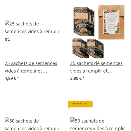
25 sachets de semences
25 sachets de semences
vides à remplir et
vides à remplir et
étiquetter pour les
étiquetter pour les
4,99 €
*
3,99 €
*
semences récoltées soi-
semences récoltées soi-
même
même
BESTSELLER