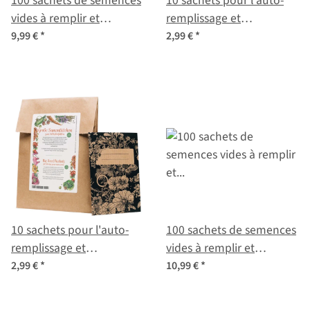
100 sachets de semences
10 sachets pour l'auto-
vides à remplir et
remplissage et
étiquetter pour les
l'étiquetage des
9,99 €
*
2,99 €
*
semences récoltées soi
semences récoltées
même
10 sachets pour l'auto-
100 sachets de semences
remplissage et
vides à remplir et
l'étiquetage des
étiquetter pour les
2,99 €
*
10,99 €
*
semences récoltées
semences récoltées soi
même