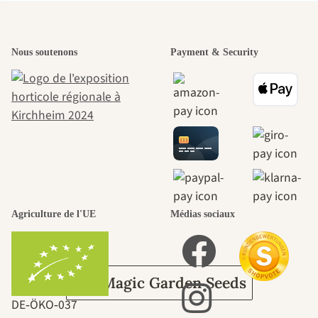
L'un des plus
Nous soutenons
Payment & Security
beaux chemins
menant vers
nous-mêmes,
passe par le
Agriculture de l'UE
Médias sociaux
jardin.
Sur Magic Garden Seeds
DE‑ÖKO‑037