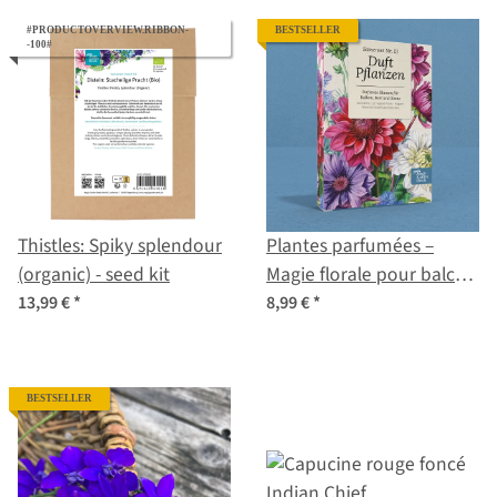
#PRODUCTOVERVIEW.RIBBON-
BESTSELLER
-100#
Thistles: Spiky splendour
Plantes parfumées –
(organic) - seed kit
Magie florale pour balcon
& massif | Coffret de
13,99 €
*
8,99 €
*
graines n°13
BESTSELLER