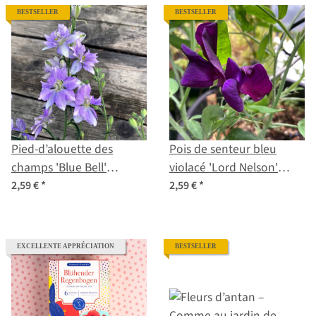
BESTSELLER
BESTSELLER
Pied-d’alouette des
Pois de senteur bleu
champs 'Blue Bell'
violacé 'Lord Nelson'
(Consolida ajacis) graines
(Lathyrus odoratus)
2,59 €
*
2,59 €
*
graines
EXCELLENTE APPRÉCIATION
BESTSELLER