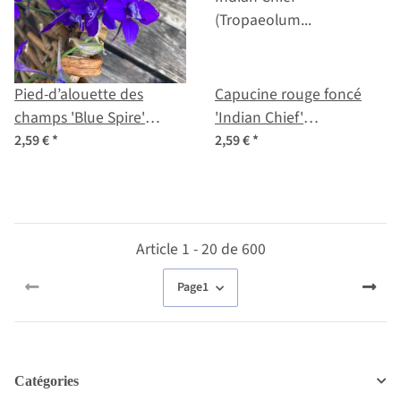
Pied-d’alouette des
Capucine rouge foncé
champs 'Blue Spire'
'Indian Chief'
(Consolida ajacis) graines
(Tropaeolum majus)
2,59 €
*
2,59 €
*
graines
Article 1 - 20 de 600
Page
1
Catégories