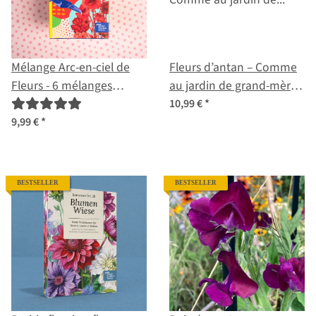
Mélange Arc-en-ciel de
Fleurs d’antan – Comme
Fleurs - 6 mélanges
au jardin de grand-mère |
pollinisés naturellement -
Coffret de graines n° 5
10,99 €
*
spectaculaires et colorés -
9,99 €
*
Kit de graines pour
débutants
BESTSELLER
BESTSELLER