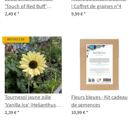
'Touch of Red Buff'
| Coffret de graines n°4
(Calendula officinalis)
2,49 €
*
9,99 €
*
graines
BESTSELLER
Tournesol jaune pâle
Fleurs bleues - Kit cadeau
'Vanilla Ice' (Helianthus
de semences
debilis) graines
2,39 €
*
10,99 €
*