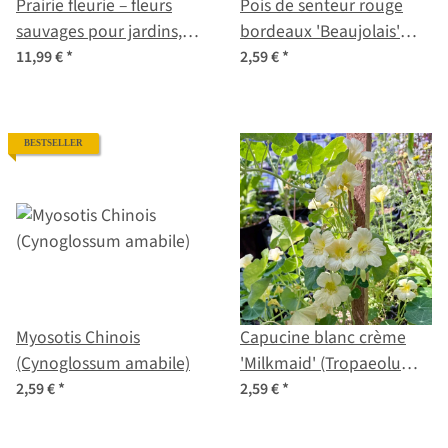
Prairie fleurie – fleurs
Pois de senteur rouge
sauvages pour jardins,
bordeaux 'Beaujolais'
balcons & abeilles –
(Lathyrus odoratus)
11,99 €
*
2,59 €
*
Coffret de semences n°28
graines
BESTSELLER
Myosotis Chinois
Capucine blanc crème
(Cynoglossum amabile)
'Milkmaid' (Tropaeolum
majus) graines
2,59 €
*
2,59 €
*