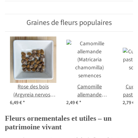
Graines de fleurs populaires
Rose des bois
Camomille
Cuca
(Argyreia nervosa
allemande
pastèq
var. nervosa)
(Matricaria
scab
6,49 €
*
2,49 €
*
2,79 €
*
graines
chamomilla)
Fleurs ornementales et utiles – un
semences
patrimoine vivant