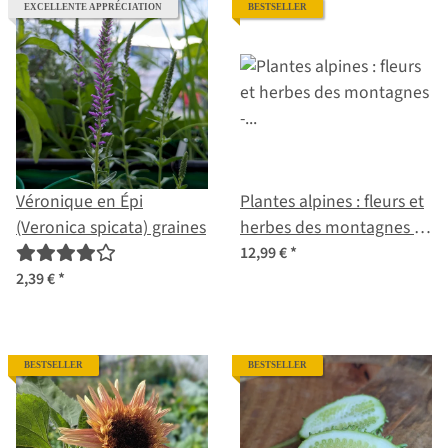
EXCELLENTE APPRÉCIATION
BESTSELLER
Véronique en Épi
Plantes alpines : fleurs et
(Veronica spicata) graines
herbes des montagnes -
coffret de graines n° 31
12,99 €
*
2,39 €
*
BESTSELLER
BESTSELLER