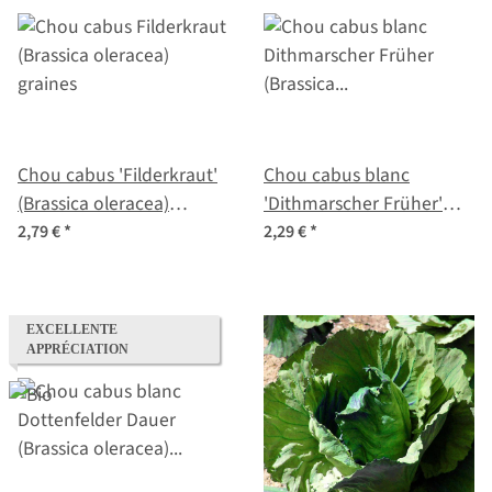
Chou cabus 'Filderkraut'
Chou cabus blanc
(Brassica oleracea)
'Dithmarscher Früher'
graines
(Brassica oleracea var.
2,79 €
*
2,29 €
*
capitata) graines
EXCELLENTE
APPRÉCIATION