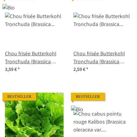
Chou frisée Butterkohl
Chou frisée Butterkohl
Tronchuda (Brassica
Tronchuda (Brassica
oleracea convar. capitata)
oleracea convar. capitata)
3,59 €
*
2,59 €
*
bio semences
graines
BESTSELLER
BESTSELLER