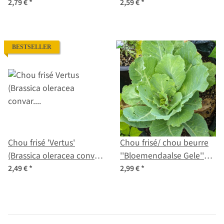
(Brassica oleracea) Bio
oleracea convar. capitata
2,79 €
*
2,59 €
*
semences
var. sabauda L.) graines
BESTSELLER
Chou frisé 'Vertus'
Chou frisé/ chou beurre
(Brassica oleracea convar.
''Bloemendaalse Gele''
capitata var. sabauda L.)
(Brassica oleracea convar.
2,49 €
*
2,99 €
*
graines
capitata var. sabauda L.)
Bio semences