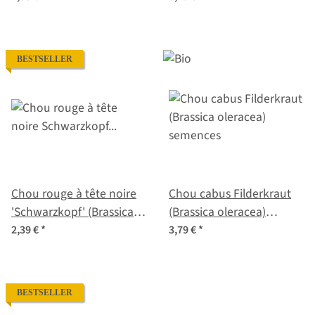
graines
BESTSELLER
Chou rouge à tête noire
Chou cabus Filderkraut
'Schwarzkopf' (Brassica
(Brassica oleracea)
oleracea var. capitata f.
semences
2,39 €
*
3,79 €
*
rubra) graines
BESTSELLER