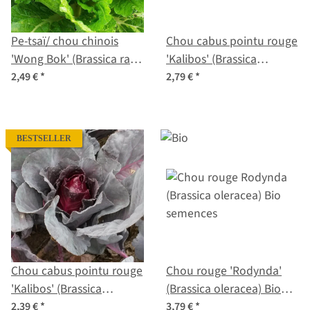
Pe-tsaï/ chou chinois
Chou cabus pointu rouge
'Wong Bok' (Brassica rapa
'Kalibos' (Brassica
subsp. pekinensis)
oleracea var. capitata) bio
2,49 €
*
2,79 €
*
graines
semences
BESTSELLER
Chou cabus pointu rouge
Chou rouge 'Rodynda'
'Kalibos' (Brassica
(Brassica oleracea) Bio
oleracea var. capitata)
semences
2,39 €
*
3,79 €
*