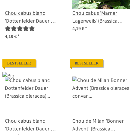
Chou cabus blanc
Chou cabus 'Marner
'Dottenfelder Dauer'
Lagerweiß' (Brassica
(Brassica oleracea) Bio
oleracea) graines
4,19 €
*
semences
4,19 €
*
BESTSELLER
BESTSELLER
Chou cabus blanc
Chou de Milan 'Bonner
'Dottenfelder Dauer'
Advent' (Brassica