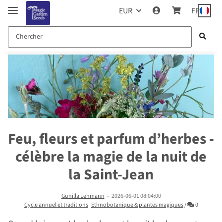
EUR
FR
Feu, fleurs et parfum d’herbes -
célèbre la magie de la nuit de
la Saint-Jean
Gunilla Lehmann
–
2026-06-01 08:04:00
Commenta
Cycle annuel et traditions
Ethnobotanique & plantes magiques
/
0