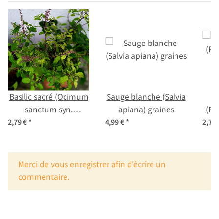
Basilic sacré (Ocimum
Sauge blanche (Salvia
sanctum syn.
apiana) graines
(Fi
tenuiflorum)
2,79 €
*
4,99 €
*
2,79
x
Merci de vous enregistrer afin d'écrire un
commentaire.