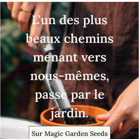
L'un des plus
beaux chemins
menant vers
nous-mêmes,
passe par le
jardin.
Sur Magic Garden Seeds