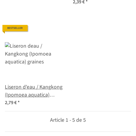
semences
2,39 €
*
BESTSELLER
Liseron d'eau / Kangkong
(Ipomoea aquatica)
graines
2,79 €
*
Article 1 - 5 de 5