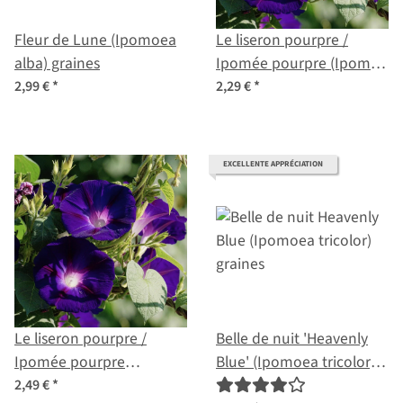
Fleur de Lune (Ipomoea
Le liseron pourpre /
alba) graines
Ipomée pourpre (Ipomea
purpurea) graines
2,99 €
*
2,29 €
*
EXCELLENTE APPRÉCIATION
Le liseron pourpre /
Belle de nuit 'Heavenly
Ipomée pourpre
Blue' (Ipomoea tricolor)
(Ipomoea purpurea) bio
graines
2,49 €
*