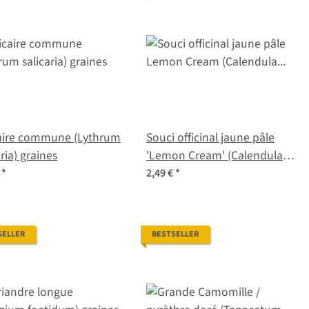
caire commune (Lythrum
Souci officinal jaune pâle
aria) graines
'Lemon Cream' (Calendula
officinalis) graines
€
*
2,49 €
*
SELLER
BESTSELLER