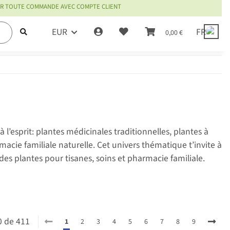
OUR TOUTE COMMANDE AVEC COMPTE CLIENT
EUR
FR
0,00 €
l’esprit: plantes médicinales traditionnelles, plantes à
macie familiale naturelle. Cet univers thématique t’invite à
des plantes pour tisanes, soins et pharmacie familiale.
20 de 411
1
2
3
4
5
6
7
8
9