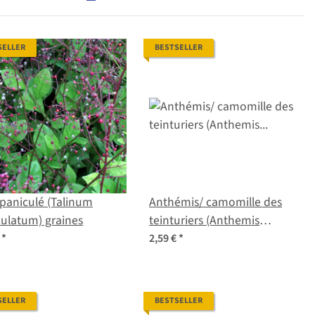
SELLER
BESTSELLER
 paniculé (Talinum
Anthémis/ camomille des
ulatum) graines
teinturiers (Anthemis
tinctoria) graines
€
*
2,59 €
*
SELLER
BESTSELLER