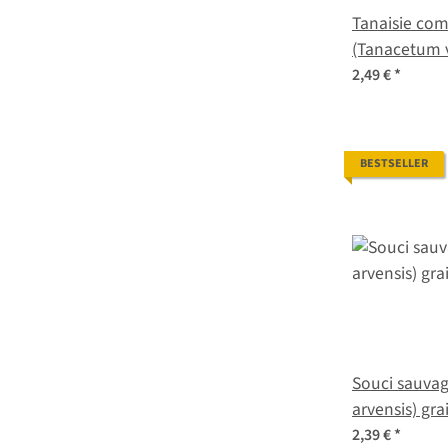
Tanaisie c
(Tanacetum v
2,49 €
*
BESTSELLER
Souci sauvag
arvensis) gra
2,39 €
*