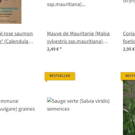
nal rose saumon
Mauve de Mauritanie (Malva
Cori
e' (Calendula
sylvestris ssp.mauritiana)
foeti
raines
graines
2,49 €
*
2,95 
BESTSELLER
BEST