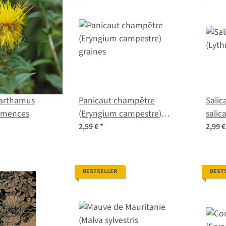
arthamus
Panicaut champêtre
Sali
semences
(Eryngium campestre)
salic
graines
2,59 €
*
2,99 
BESTSELLER
BEST