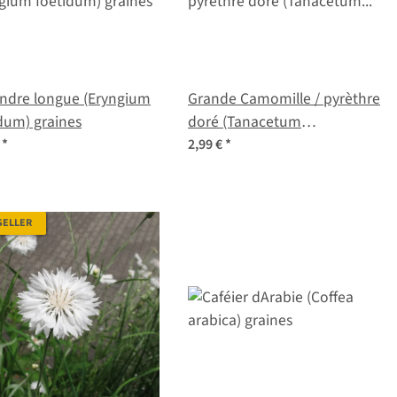
andre longue (Eryngium
Grande Camomille / pyrèthre
dum) graines
doré (Tanacetum
panthenium) Bio semences
€
*
2,99 €
*
SELLER