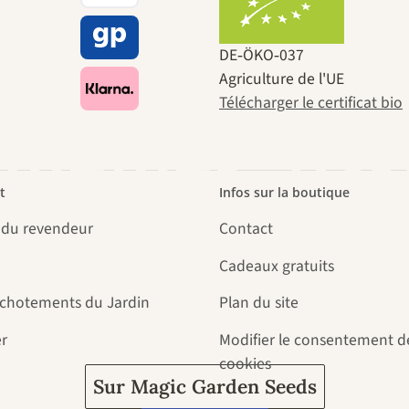
ins menant
DE‑ÖKO‑037
Agriculture de l'UE
Télécharger le certificat bio
mêmes, pas
t
Infos sur la boutique
 du revendeur
Contact
le jardin.
Cadeaux gratuits
uchotements du Jardin
Plan du site
r
Modifier le consentement d
cookies
Sur Magic Garden Seeds