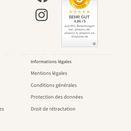
 vers
SEHR GUT
4.86 / 5
aus 861 Bewertungen
bei: amazon.de,
amazon.it, amazon.es,
shopvote.de
se par
Informations légales
Mentions légales
Conditions générales
Protection des données
es
Droit de rétractation