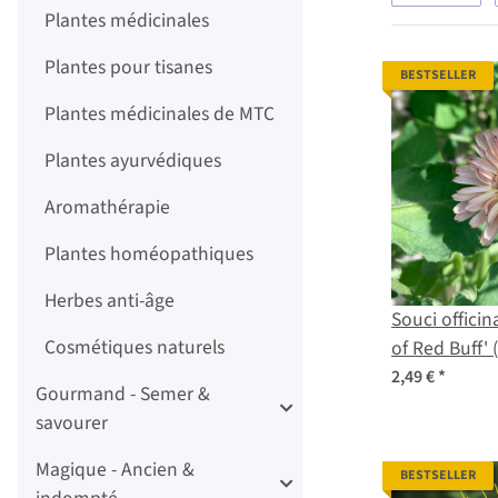
Plantes médicinales
Plantes pour tisanes
BESTSELLER
Plantes médicinales de MTC
Plantes ayurvédiques
Aromathérapie
Plantes homéopathiques
Herbes anti-âge
Souci officin
Cosmétiques naturels
of Red Buff'
officinalis) g
2,49 €
*
Gourmand - Semer &
savourer
Magique - Ancien &
BESTSELLER