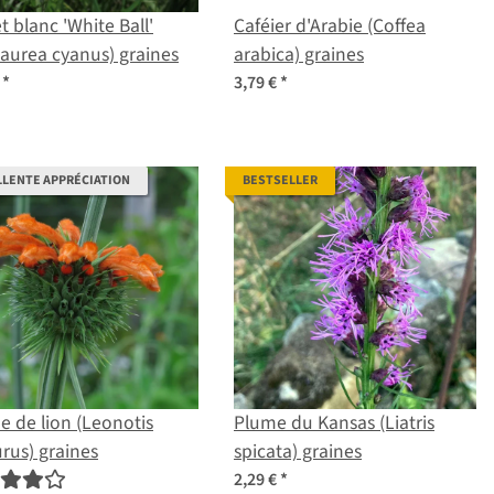
t blanc 'White Ball'
Caféier d'Arabie (Coffea
aurea cyanus) graines
arabica) graines
€
*
3,79 €
*
LLENTE APPRÉCIATION
BESTSELLER
 de lion (Leonotis
Plume du Kansas (Liatris
rus) graines
spicata) graines
2,29 €
*