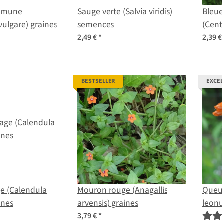
ommune
Sauge verte (Salvia viridis)
Bleue
ulgare) graines
semences
(Cent
2,49 €
*
2,39 
BESTSELLER
EXCE
e (Calendula
Mouron rouge (Anagallis
Queue
ines
arvensis) graines
leonu
3,79 €
*