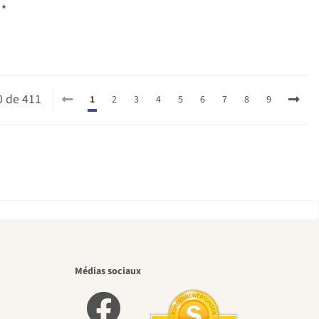
€
*
20 de 411
1
2
3
4
5
6
7
8
9
eaux
Médias sociaux