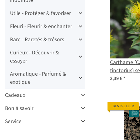
indompté
Utile - Protéger & favoriser
Fleuri - Fleurir & enchanter
Rare - Raretés & trésors
Curieux - Découvrir &
essayer
Carthame (C
tinctorius) 
Aromatique - Parfumé &
2,39 €
*
exotique
Cadeaux
BESTSELLER
Bon à savoir
Service