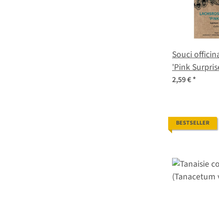
Souci offici
'Pink Surpris
officinalis) g
2,59 €
*
BESTSELLER