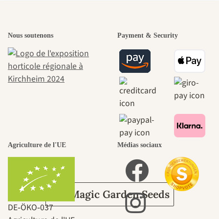
L'un des plus
Nous soutenons
Payment & Security
beaux chemins
menant vers
nous-mêmes,
passe par le
Agriculture de l'UE
Médias sociaux
jardin.
Sur Magic Garden Seeds
DE‑ÖKO‑037