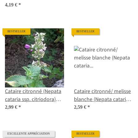
flexuosus) graines
moldavica) bio semences
4,19 €
*
BESTSELLER
BESTSELLER
Cataire citronné (Nepata
Cataire citronné/ melisse
cataria ssp. citriodora)
blanche (Nepata cataria
bio semences
ssp. citriodora) graines
2,99 €
*
2,59 €
*
EXCELLENTE APPRÉCIATION
BESTSELLER