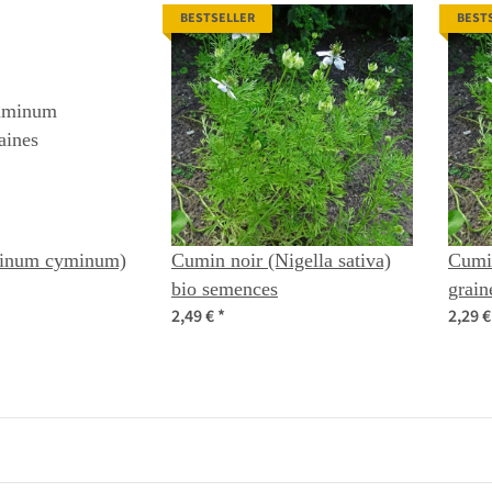
BESTSELLER
BEST
inum cyminum)
Cumin noir (Nigella sativa)
Cumin
bio semences
grain
2,49 €
*
2,29 