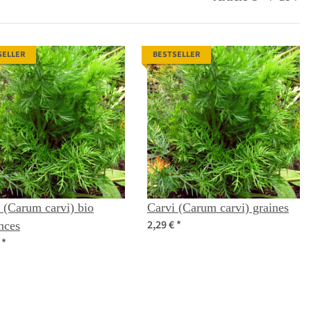
SELLER
BESTSELLER
 (Carum carvi) bio
Carvi (Carum carvi) graines
2,29 €
*
nces
€
*