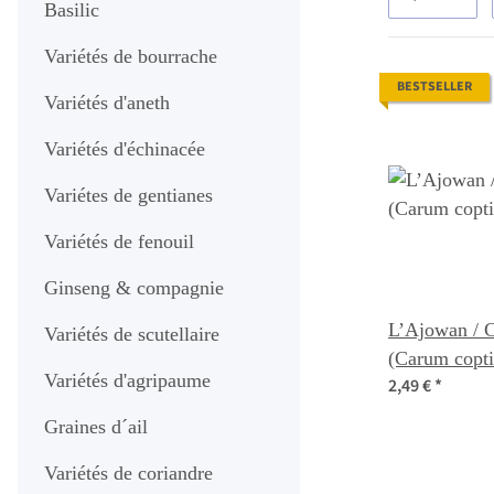
Basilic
Variétés de bourrache
BESTSELLER
Variétés d'aneth
Variétés d'échinacée
Variétes de gentianes
Variétés de fenouil
Ginseng & compagnie
L’Ajowan / 
Variétés de scutellaire
(Carum copti
Variétés d'agripaume
2,49 €
*
Graines d´ail
Variétés de coriandre