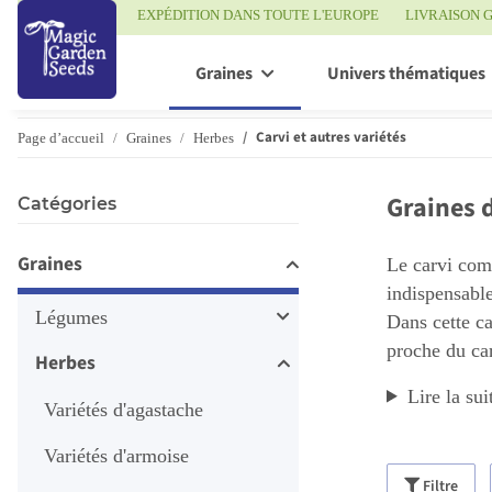
EXPÉDITION DANS TOUTE L'EUROPE
LIVRAISON G
Graines
Univers thématiques
Carvi et autres variétés
Page d’accueil
Graines
Herbes
Graines 
Catégories
Graines
Le carvi com
indispensable
Légumes
Dans cette ca
proche du car
Herbes
Lire la sui
Variétés d'agastache
Variétés d'armoise
Filtre