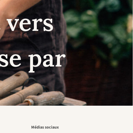
 vers
se par
Médias sociaux