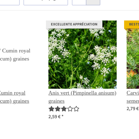
EXCELLENTE APPRÉCIATION
BEST
Cumin royal
Anis vert (Pimpinella anisum)
Carvi
cum) graines
graines
seme
2,79 
2,59 €
*