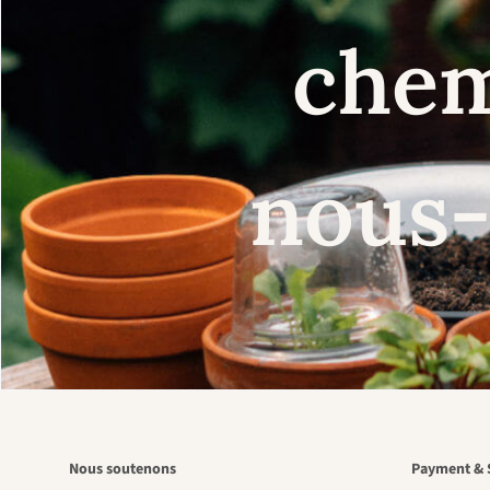
chem
nous-
Nous soutenons
Payment & 