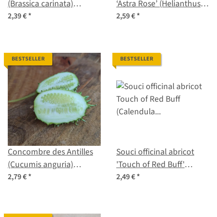
(Brassica carinata)
‘Astra Rose’ (Helianthus
graines
annuus) graines
2,39 €
*
2,59 €
*
BESTSELLER
BESTSELLER
Concombre des Antilles
Souci officinal abricot
(Cucumis anguria)
'Touch of Red Buff'
graines
(Calendula officinalis)
2,79 €
*
2,49 €
*
graines