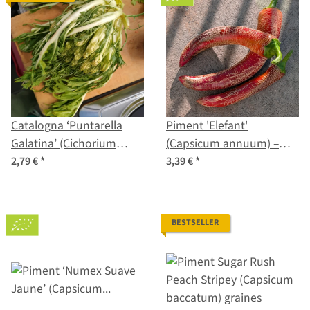
Catalogna ‘Puntarella
Piment 'Elefant'
Galatina’ (Cichorium
(Capsicum annuum) –
intybus var. foliosum)
Graines biologiques
2,79 €
*
3,39 €
*
graines
BESTSELLER