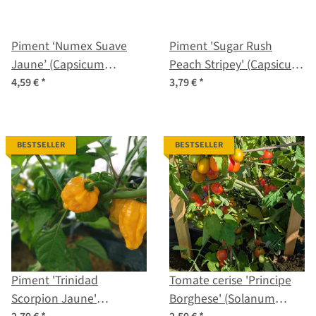
Piment ‘Numex Suave
Piment 'Sugar Rush
Jaune’ (Capsicum
Peach Stripey' (Capsicum
chinense) Gaines
baccatum) graines
4,59 €
*
3,79 €
*
biologiques
BESTSELLER
BESTSELLER
Piment 'Trinidad
Tomate cerise 'Principe
Scorpion Jaune'
Borghese' (Solanum