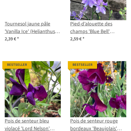
Tournesol jaune pâle
Pied-d’alouette des
'Vanilla Ice' (Helianthus
champs 'Blue Bell'
debilis) graines
(Consolida ajacis) graines
2,39 €
*
2,59 €
*
BESTSELLER
BESTSELLER
Pois de senteur bleu
Pois de senteur rouge
violacé 'Lord Nelson'
bordeaux 'Beaujolais'