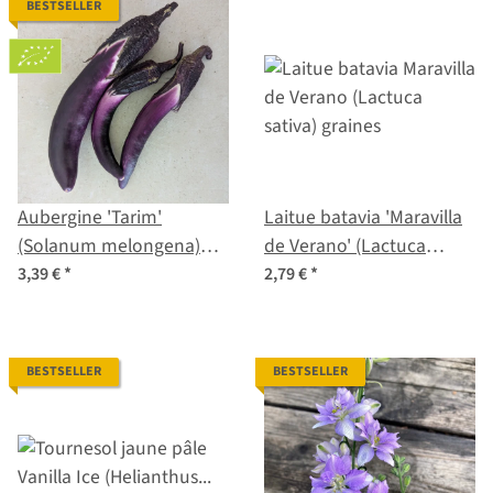
BESTSELLER
Aubergine 'Tarim'
Laitue batavia 'Maravilla
(Solanum melongena)
de Verano' (Lactuca
semences biologiques
sativa) graines
3,39 €
*
2,79 €
*
BESTSELLER
BESTSELLER