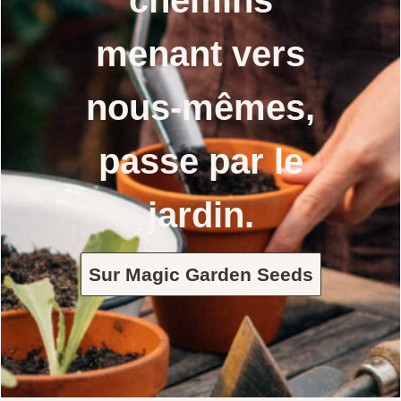
chemins
menant vers
nous-mêmes,
passe par le
jardin.
Sur Magic Garden Seeds