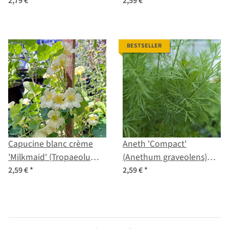
(Capsicum chinense)
lycopersicum) graines
2,79 €
*
2,59 €
*
graines
BESTSELLER
Capucine blanc crème
Aneth 'Compact'
'Milkmaid' (Tropaeolum
(Anethum graveolens)
majus) graines
graines
2,59 €
*
2,59 €
*