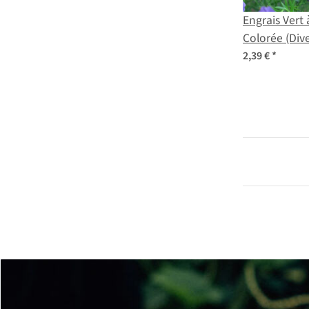
Engrais Vert 
Colorée (Div
Variétés) Mé
2,39 €
*
Semences Bi