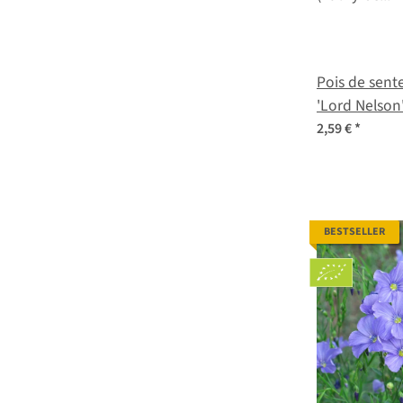
Pois de sent
'Lord Nelson
odoratus) gr
2,59 €
*
BESTSELLER