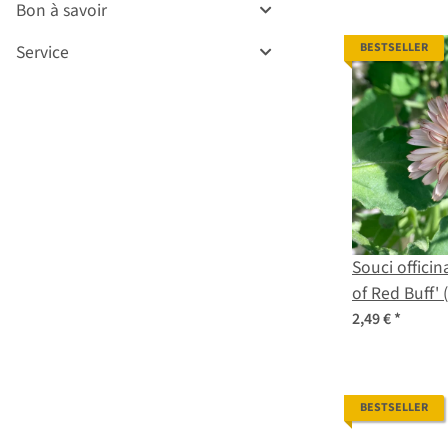
Bon à savoir
BESTSELLER
Service
Souci officin
of Red Buff'
officinalis) g
2,49 €
*
BESTSELLER