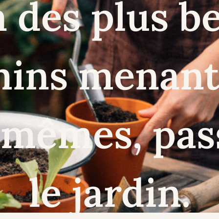
n des plus b
ins menant
mêmes, pas
le jardin.