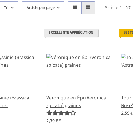
Article 1 - 2
Tri
Article par page
EXCELLENTE APPRÉCIATION
BEST
inie (Brassica
Véronique en Épi (Veronica
Tourn
ines
spicata) graines
Rose’
grain
2,59 
2,39 €
*