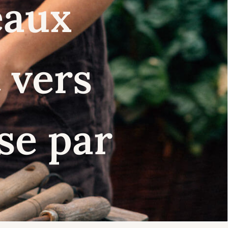
eaux
 vers
se par