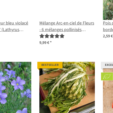
eur bleu violacé
Mélange Arc-en-ciel de Fleurs
Pois 
' (Lathyrus
- 6 mélanges pollinisés
borde
aines
naturellement -
(Lath
2,59 
spectaculaires et colorés - Kit
9,99 €
*
de graines pour débutants
BESTSELLER
EXCE