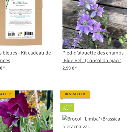
s bleues - Kit cadeau de
Pied-d’alouette des champs
nces
'Blue Bell' (Consolida ajacis)
graines
 €
*
2,59 €
*
SELLER
BESTSELLER