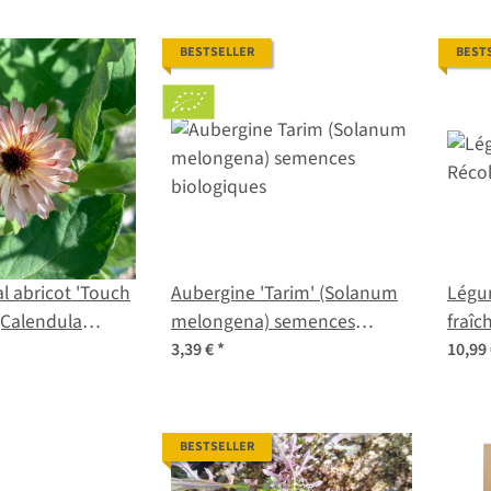
BESTSELLER
BEST
al abricot 'Touch
Aubergine 'Tarim' (Solanum
Légu
 (Calendula
melongena) semences
fraîc
raines
biologiques
Coffr
3,39 €
*
10,99
BESTSELLER