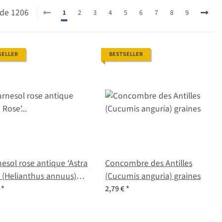
0 de 1206
1
2
3
4
5
6
7
8
9
SELLER
BESTSELLER
esol rose antique ‘Astra
Concombre des Antilles
 (Helianthus annuus)
(Cucumis anguria) graines
es
€
*
2,79 €
*