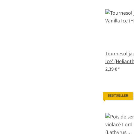
Tournesol jau
Ice' (Helianthus debilis)
graines
2,39 €
*
BESTSELLER