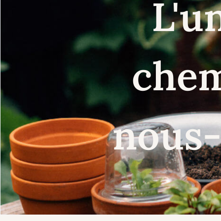
L'u
chem
nous-