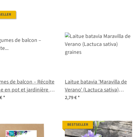
SELLER
mes de balcon – Récolte
Laitue batavia 'Maravilla de
he en pot et jardinière |
Verano' (Lactuca sativa)
et de graines n° 14
graines
 €
*
2,79 €
*
BESTSELLER