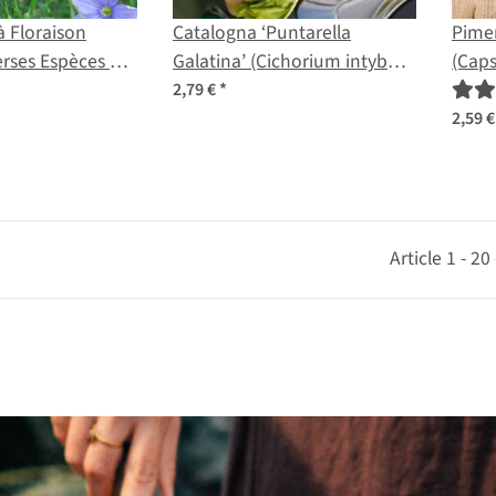
à Floraison
Catalogna ‘Puntarella
Pime
erses Espèces et
Galatina’ (Cichorium intybus
(Cap
lange de
var. foliosum) graines
acum
2,79 €
*
ologiques
2,59 
Article 1 - 2