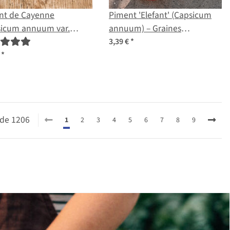
nt de Cayenne
Piment 'Elefant' (Capsicum
sicum annuum var.
annuum) – Graines
inatum) graines
biologiques
3,39 €
*
€
*
0 de 1206
1
2
3
4
5
6
7
8
9