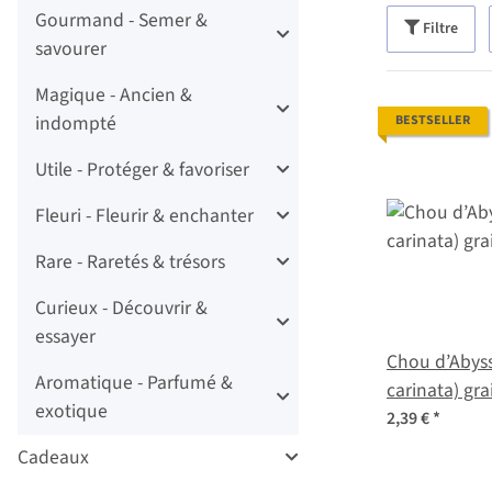
Gourmand - Semer &
Filtre
savourer
Magique - Ancien &
indompté
BESTSELLER
Utile - Protéger & favoriser
Fleuri - Fleurir & enchanter
Rare - Raretés & trésors
Curieux - Découvrir &
essayer
Chou d’Abyss
Aromatique - Parfumé &
carinata) gra
exotique
2,39 €
*
Cadeaux