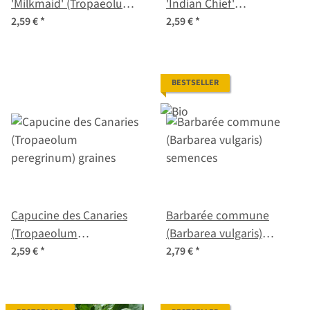
'Milkmaid' (Tropaeolum
'Indian Chief'
majus) graines
(Tropaeolum majus)
2,59 €
*
2,59 €
*
graines
BESTSELLER
Capucine des Canaries
Barbarée commune
(Tropaeolum
(Barbarea vulgaris)
peregrinum) graines
semences
2,59 €
*
2,79 €
*