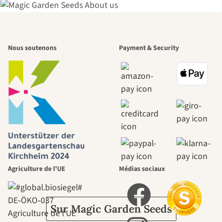
L'un des plus
Nous soutenons
Payment & Security
beaux chemins
menant vers
nous-mêmes,
passe par le
jardin.
Agriculture de l'UE
Médias sociaux
DE‑ÖKO‑037
Sur Magic Garden Seeds
Agriculture de l'UE