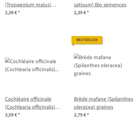
(Tropaeolum majus)
sativum) Bio semences
graines
2,39 €
*
2,39 €
*
BESTSELLER
Cochléaire officinale
Brède mafane (Spilanthes
(Cochlearia officinalis)
oleracea) graines
graines
3,59 €
*
2,79 €
*