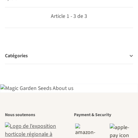
graines
Article 1 - 3 de 3
Catégories
L'un des plus
Nous soutenons
Payment & Security
beaux chemins