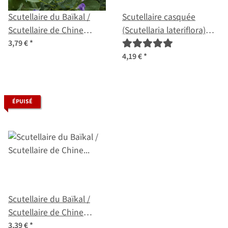
Scutellaire du Baïkal /
Scutellaire casquée
Scutellaire de Chine
(Scutellaria lateriflora)
(Scutellaria baicalensis)
graines
3,79 €
*
bio
4,19 €
*
ÉPUISÉ
Scutellaire du Baïkal /
Scutellaire de Chine
(Scutellaria baicalensis)
3,39 €
*