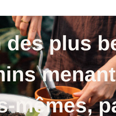
n des plus b
ins menant
s-mêmes, p