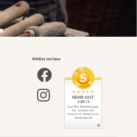
.
Médias sociaux
SEHR GUT
4.86 / 5
aus 861 Bewertungen
bei: amazon.de,
amazon.it, amazon.es,
shopvote.de