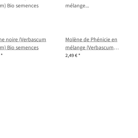
ne noire (Verbascum
Molène de Phénicie en
um) Bio semences
mélange (Verbascum
phoeniceum) graines
€
*
2,49 €
*