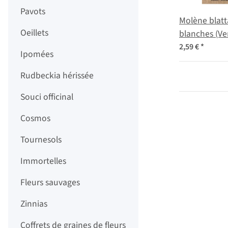
Pavots
Molène blatta
Oeillets
blanches (V
blattaria f. a
2,59 €
*
Ipomées
Rudbeckia hérissée
Souci officinal
Cosmos
Tournesols
Immortelles
Fleurs sauvages
Zinnias
Coffrets de graines de fleurs