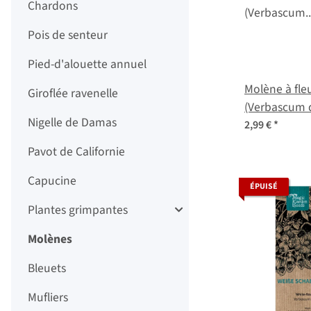
Chardons
Pois de senteur
Pied-d'alouette annuel
Molène à fle
Giroflée ravenelle
(Verbascum d
Nigelle de Damas
semences
2,99 €
*
Pavot de Californie
Capucine
ÉPUISÉ
Plantes grimpantes
Molènes
Bleuets
Mufliers