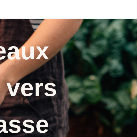
eaux
 vers
asse