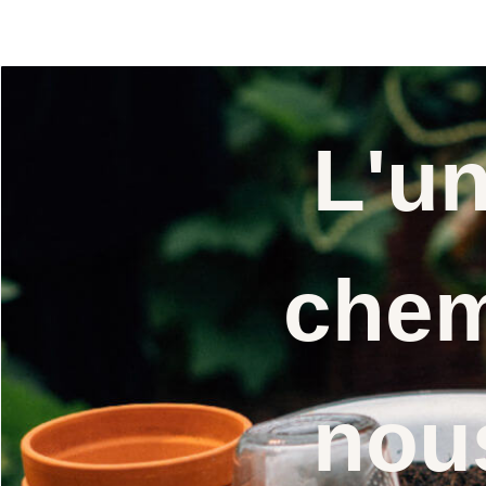
L'u
chem
nou