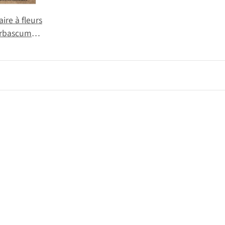
ire à fleurs
erbascum
lbiflorum) graines