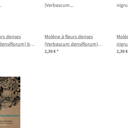
urs denses
Molène à fleurs denses
Molè
ensiflorum) bio
(Verbascum densiflorum)
nigr
graines
2,39 €
*
2,39 