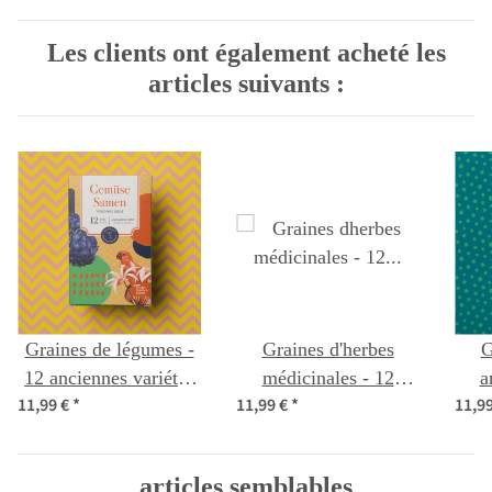
Les clients ont également acheté les
articles suivants :
Graines de légumes -
Graines d'herbes
G
12 anciennes variétés
médicinales - 12
a
11,99 €
*
11,99 €
*
11,9
de graines éprouvée de
variétés d'herbes
var
légumes - presque
médicinales-
cuisin
oubliées & délicieuses
traditionnelles &
dél
articles semblables
- Kit de semences
bienfaisantes - coffret