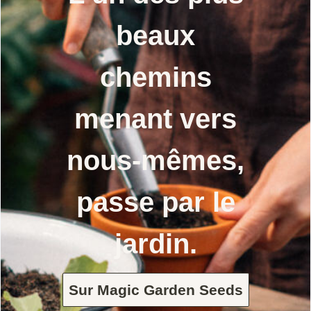
beaux
chemins
menant vers
nous-mêmes,
passe par le
jardin.
Sur Magic Garden Seeds