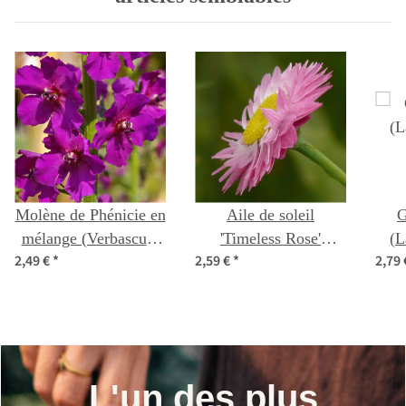
pour débutants
de graines pour
débutants
Molène de Phénicie en
Aile de soleil
G
mélange (Verbascum
'Timeless Rose'
(L
2,49 €
*
2,59 €
*
2,79
phoeniceum) graines
(Helipterum
manglesii) graines
L'un des plus