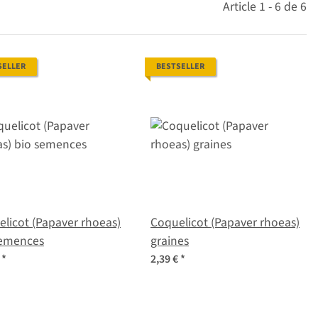
Article 1 - 6 de 6
SELLER
BESTSELLER
licot (Papaver rhoeas)
Coquelicot (Papaver rhoeas)
semences
graines
€
*
2,39 €
*