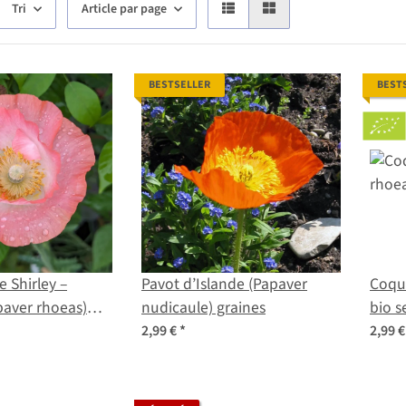
Tri
Article par page
BESTSELLER
BEST
e Shirley –
Pavot d’Islande (Papaver
Coque
aver rhoeas)
nudicaule) graines
bio 
2,99 €
*
2,99 