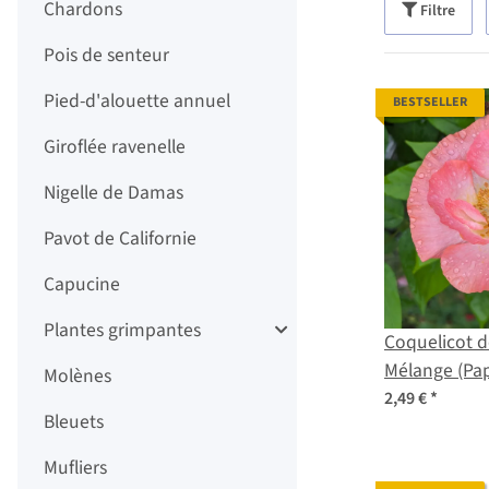
Chardons
Filtre
Pois de senteur
Pied-d'alouette annuel
BESTSELLER
Giroflée ravenelle
Nigelle de Damas
Pavot de Californie
Capucine
Plantes grimpantes
Coquelicot d
Mélange (Pap
Molènes
graines
2,49 €
*
Bleuets
Mufliers