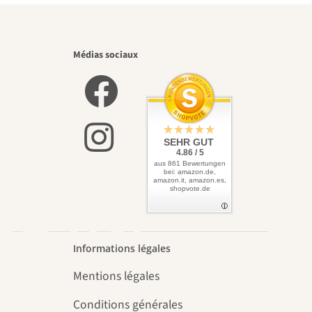
eaux
Médias sociaux
 vers
SEHR GUT
4.86 / 5
aus 861 Bewertungen
bei: amazon.de,
amazon.it, amazon.es,
shopvote.de
se par
Informations légales
Mentions légales
Conditions générales