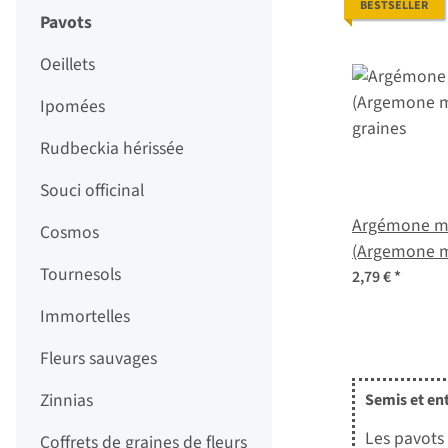
BESTSELLER
Pavots
Oeillets
Ipomées
Rudbeckia hérissée
Souci officinal
Argémone m
Cosmos
(Argemone m
Tournesols
graines
2,79 €
*
Immortelles
Fleurs sauvages
Zinnias
Semis et en
Les pavots
Coffrets de graines de fleurs