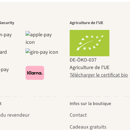
n des plus b
Security
Agriculture de l'UE
ins menant
DE‑ÖKO‑037
Agriculture de l'UE
Télécharger le certificat bio
mêmes, pas
t
Infos sur la boutique
 du revendeur
Contact
le jardin.
Cadeaux gratuits