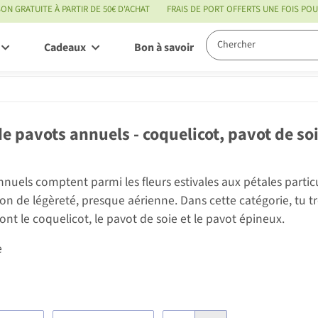
SON GRATUITE À PARTIR DE 50€ D'ACHAT
FRAIS DE PORT OFFERTS UNE FOIS P
Cadeaux
Bon à savoir
Service
e pavots annuels - coquelicot, pavot de so
nuels comptent parmi les fleurs estivales aux pétales particu
on de légèreté, presque aérienne. Dans cette catégorie, tu t
ont le coquelicot, le pavot de soie et le pavot épineux.
e