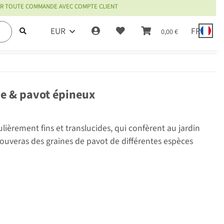
OUR TOUTE COMMANDE AVEC COMPTE CLIENT
EUR
FR
0,00 €
ie & pavot épineux
lièrement fins et translucides, qui confèrent au jardin
rouveras des graines de pavot de différentes espèces