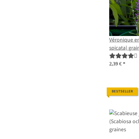
Véronique en
spicata) grai
2,39 €
*
BESTSELLER