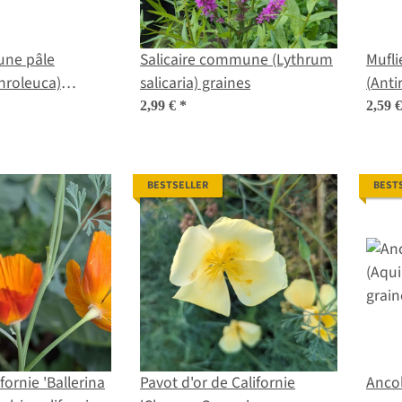
une pâle
Salicaire commune (Lythrum
Mufli
hroleuca)
salicaria) graines
2,99 €
*
2,59 
BESTSELLER
BEST
fornie 'Ballerina
Pavot d'or de Californie
Ancol