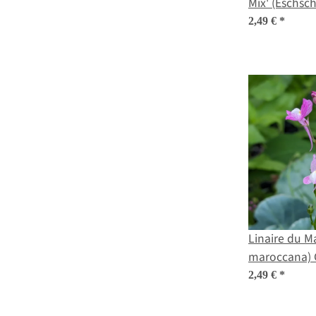
Mix' (Eschsch
graines
2,49 €
*
Linaire du M
maroccana) 
2,49 €
*