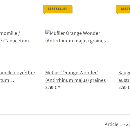
BESTSELLER
BEST
mille / pyrèthre
Muflier 'Orange Wonder'
Sauge
etum
(Antirrhinum majus) graines
austr
 Bio semences
2,59 €
*
2,59 
Article 1 - 