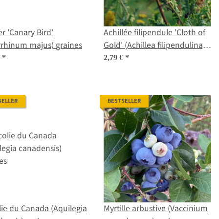
er 'Canary Bird'
Achillée filipendule 'Cloth of
(Antirrhinum majus) graines
Gold' (Achillea filipendulina)
graines
€
*
2,79 €
*
SELLER
BESTSELLER
ie du Canada (Aquilegia
Myrtille arbustive (Vaccinium