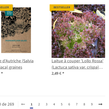
SELLER
BESTSELLER
 d'Autriche (Salvia
Laitue à couper 'Lollo Rossa'
iaca) graines
(Lactuca sativa var. crispa)
graines
€
*
2,49 €
*
20 de 269
1
2
3
4
5
6
7
8
9