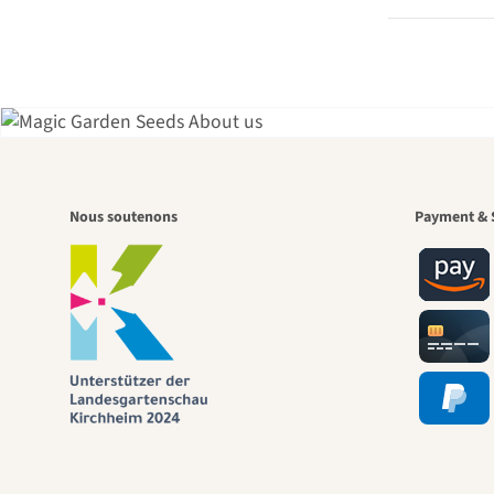
L'u
Nous soutenons
Payment & 
chem
nou