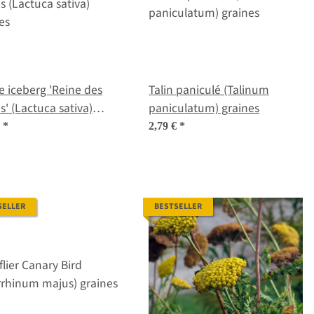
e iceberg 'Reine des
Talin paniculé (Talinum
s' (Lactuca sativa)
paniculatum) graines
es
€
*
2,79 €
*
SELLER
BESTSELLER