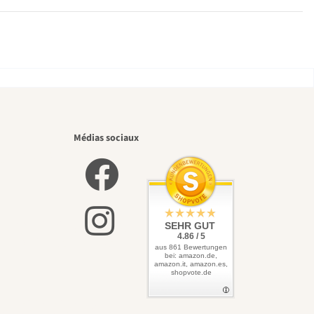
eaux
Médias sociaux
 vers
SEHR GUT
4.86 / 5
aus 861 Bewertungen
bei: amazon.de,
amazon.it, amazon.es,
shopvote.de
asse