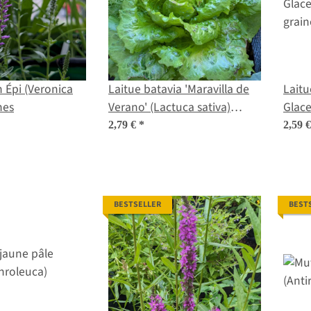
 Épi (Veronica
Laitue batavia 'Maravilla de
Laitu
nes
Verano' (Lactuca sativa)
Glace
graines
grain
2,79 €
*
2,59 
BESTSELLER
BEST