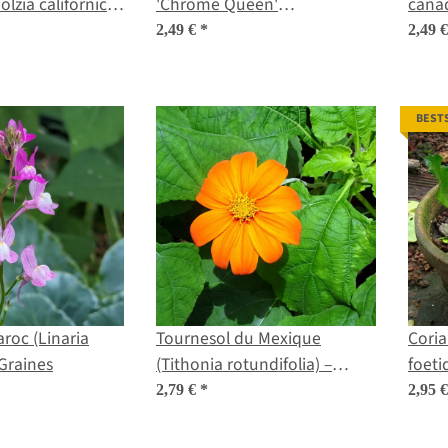
olzia californica)
'Chrome Queen'
canad
(Eschscholzia californica)
2,49 €
*
2,49 
graines
BEST
aroc (Linaria
Tournesol du Mexique
Cori
Graines
(Tithonia rotundifolia) –
foeti
Graines
2,79 €
*
2,95 