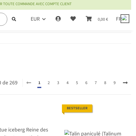
OUR TOUTE COMMANDE AVEC COMPTE CLIENT
EUR
FR
0,00 €
e
20 de 269
1
2
3
4
5
6
7
8
9
BESTSELLER