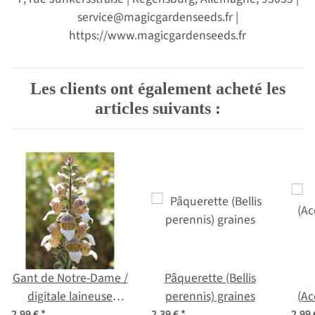
service@magicgardenseeds.fr |
https://www.magicgardenseeds.fr
Les clients ont également acheté les
articles suivants :
Gant de Notre-Dame /
Pâquerette (Bellis
digitale laineuse
perennis) graines
(Ac
(Digitalis lanata)
2,99 €
*
2,39 €
*
2,99