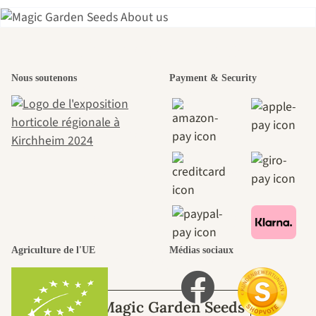
L'un des plus
Nous soutenons
Payment & Security
beaux chemins
menant vers
nous-mêmes,
passe par le
jardin.
Agriculture de l'UE
Médias sociaux
Sur Magic Garden Seeds