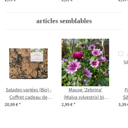
graines
articles semblables
Salades variées (Bio) -
Mauve 'Zebrina'
P
Coffret cadeau de
(Malva sylvestris) bio
Si
graines
semences
l
20,99 €
*
2,99 €
*
3,39