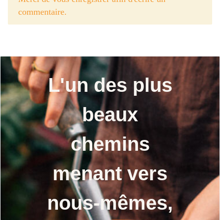
commentaire.
L'un des plus
beaux
chemins
menant vers
nous-mêmes,