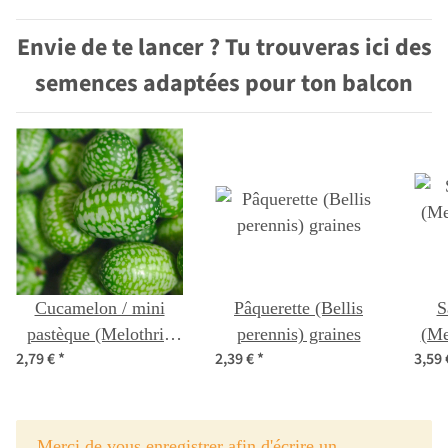
Envie de te lancer ? Tu trouveras ici des
semences adaptées pour ton balcon
Cucamelon / mini
Pâquerette (Bellis
S
pastèque (Melothria
perennis) graines
(Me
2,79 €
*
2,39 €
*
3,59
scabra) graines
x
Merci de vous enregistrer afin d'écrire un