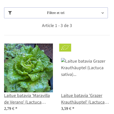
Filtre et tri
Article 1 - 3 de 3
Laitue batavia 'Maravilla
Laitue batavia 'Grazer
de Verano' (Lactuca
Krauthäuptel' (Lactuca
sativa) graines
sativa) bio semences
2,79 €
*
3,59 €
*