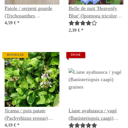
Patole / serpent gourde
Belle de nuit 'Heavenly
(Trichosanthes
Blue' (Ipomoea tricolor)
cucumerina var. anguina)
4,59 €
*
graines
graines
2,39 €
*
BESTSELLER
ÉPUISÉ
Jícama / pois patate
Liane ayahuasca / yagé
(Pachyrhizus erosus)
(Banisteriopsis caapi)
graines
4,19 €
*
graines