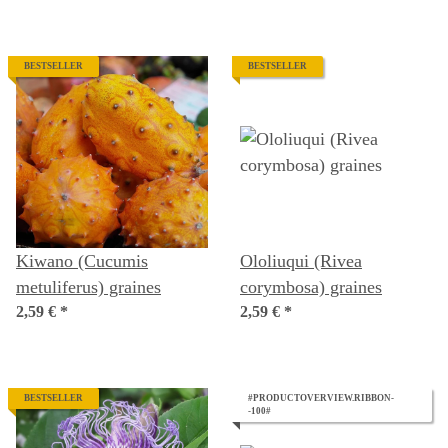
BESTSELLER
BESTSELLER
Kiwano (Cucumis
Ololiuqui (Rivea
metuliferus) graines
corymbosa) graines
2,59 €
*
2,59 €
*
BESTSELLER
#PRODUCTOVERVIEW.RIBBON-
-100#