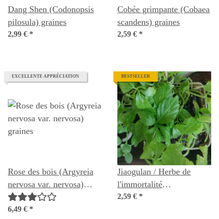
Dang Shen (Codonopsis
Cobée grimpante (Cobaea
pilosula) graines
scandens) graines
2,99 €
*
2,59 €
*
EXCELLENTE APPRÉCIATION
BESTSELLER
Rose des bois (Argyreia
Jiaogulan / Herbe de
nervosa var. nervosa)
l'immortalité
graines
(Gynostemma
2,59 €
*
6,49 €
*
pentaphyllum) graines