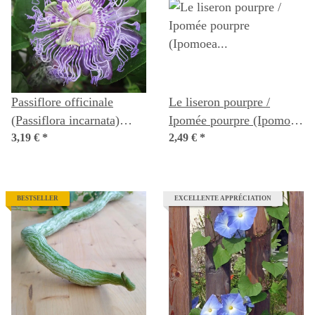
Passiflore officinale
Le liseron pourpre /
(Passiflora incarnata)
Ipomée pourpre (Ipomoea
graines
3,19 €
*
purpurea) bio semences
2,49 €
*
BESTSELLER
EXCELLENTE APPRÉCIATION