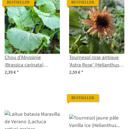
BESTSELLER
BESTSELLER
Chou d’Abyssinie
Tournesol rose antique
(Brassica carinata)
‘Astra Rose’ (Helianthus
graines
annuus) graines
2,39 €
*
2,59 €
*
BESTSELLER