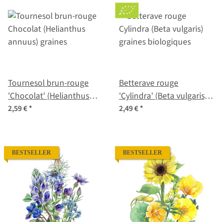
Tournesol brun-rouge
Betterave rouge
'Chocolat' (Helianthus
'Cylindra' (Beta vulgaris)
annuus) graines
graines biologiques
2,59 €
*
2,49 €
*
BESTSELLER
BESTSELLER