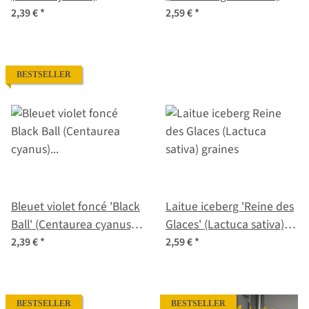
graines
2,39 €
*
2,59 €
*
BESTSELLER
Bleuet violet foncé 'Black
Laitue iceberg 'Reine des
Ball' (Centaurea cyanus)
Glaces' (Lactuca sativa)
Graines <ai>
graines
2,39 €
*
2,59 €
*
BESTSELLER
BESTSELLER