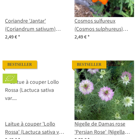
Coriandre 'Jantar'
Cosmos sulfureux
(Coriandrum sativum)
(Cosmos sulphureus)
graines
graines
2,49 €
*
2,49 €
*
BESTSELLER
BESTSELLER
Laitue à couper 'Lollo
Nigelle de Damas rose
Rossa' (Lactuca sativa var.
'Persian Rose' (Nigella