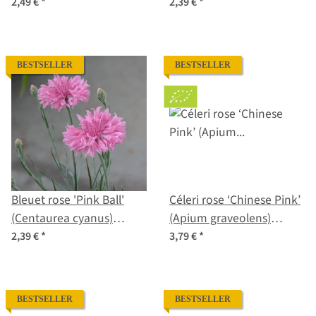
crispa) graines
damascena) graines
2,49 €
*
2,39 €
*
BESTSELLER
BESTSELLER
Bleuet rose 'Pink Ball'
Céleri rose ‘Chinese Pink’
(Centaurea cyanus)
(Apium graveolens)
Graines
semences biologiques
2,39 €
*
3,79 €
*
BESTSELLER
BESTSELLER