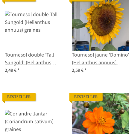
Tournesol double 'Tall
Tournesol jaune 'Domino'
Sungold' (Helianthus
(Helianthus annuus)
annuus) graines
graines
2,49 €
*
2,59 €
*
BESTSELLER
BESTSELLER