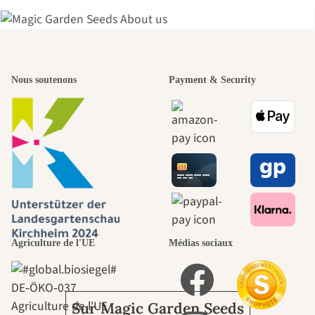
L'un des plus
Nous soutenons
Payment & Security
beaux chemins
menant vers
nous-mêmes,
passe par le
Agriculture de l'UE
Médias sociaux
jardin.
DE‑ÖKO‑037
Agriculture de l'UE
Sur Magic Garden Seeds