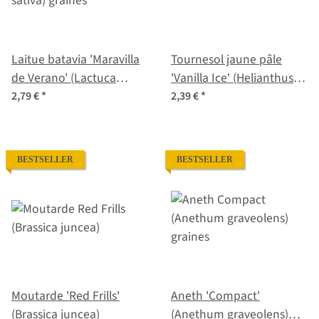
Laitue batavia 'Maravilla
Tournesol jaune pâle
de Verano' (Lactuca
'Vanilla Ice' (Helianthus
sativa) graines
debilis) graines
2,79 €
*
2,39 €
*
BESTSELLER
BESTSELLER
Moutarde 'Red Frills'
Aneth 'Compact'
(Brassica juncea)
(Anethum graveolens)