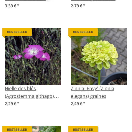
semences biologiques
intybus var. foliosum)
3,39 €
*
2,79 €
*
graines
BESTSELLER
BESTSELLER
Nielle des blés
Zinnia 'Envy' (Zinnia
(Agrostemma githago)
elegans) graines
semences
2,29 €
*
2,49 €
*
BESTSELLER
BESTSELLER