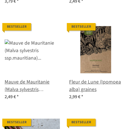
sabellica) graines
3,79 €
*
2,49 €
*
BESTSELLER
BESTSELLER
Mauve de Mauritanie
Fleur de Lune (Ipomoea
(Malva sylvestris
alba) graines
ssp.mauritiana) graines
2,49 €
*
2,99 €
*
BESTSELLER
BESTSELLER