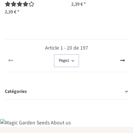
flexuosus) graines
2,39 €
*
2,39 €
*
Article 1 - 20 de 197
Page
1
Catégories