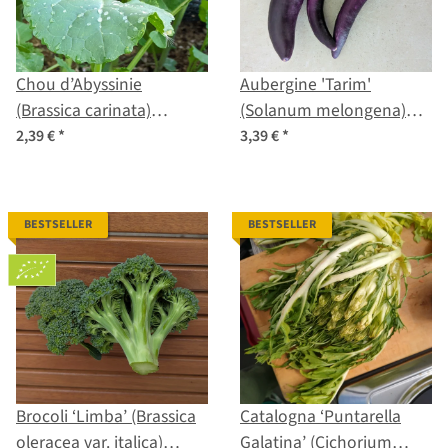
Chou d’Abyssinie
Aubergine 'Tarim'
(Brassica carinata)
(Solanum melongena)
graines
semences biologiques
2,39 €
*
3,39 €
*
BESTSELLER
BESTSELLER
Brocoli ‘Limba’ (Brassica
Catalogna ‘Puntarella
oleracea var. italica)
Galatina’ (Cichorium