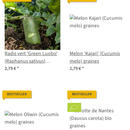
Radis vert 'Green Luobo'
Melon 'Kajari' (Cucumis
(Raphanus sativus)
melo) graines
graines
2,79 €
*
2,79 €
*
BESTSELLER
BESTSELLER