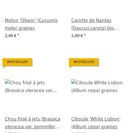
Melon 'Oliwin' (Cucumis
Carotte de Nantes
melo) graines
(Daucus carota) bio
graines
2,49 €
*
2,49 €
*
BESTSELLER
BESTSELLER
Chou frisé à jets (Brassica
Ciboule 'White Lisbon'
oleracea var. gemmifera x
(Allium cepa) graines