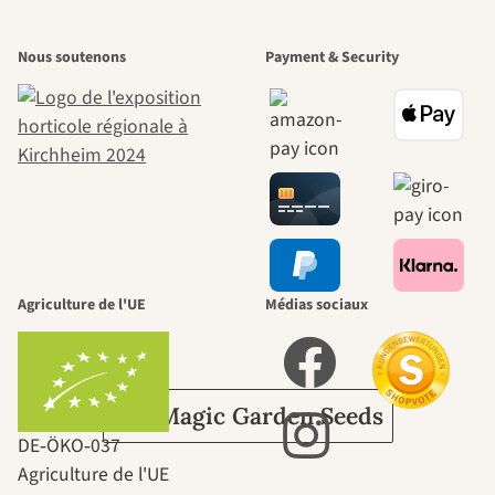
L'un des plus
Nous soutenons
Payment & Security
beaux chemins
menant vers
nous-mêmes,
passe par le
Agriculture de l'UE
Médias sociaux
jardin.
Sur Magic Garden Seeds
DE‑ÖKO‑037
Agriculture de l'UE