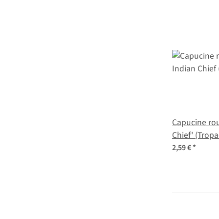
Capucine rou
Chief' (Trop
graines
2,59 €
*