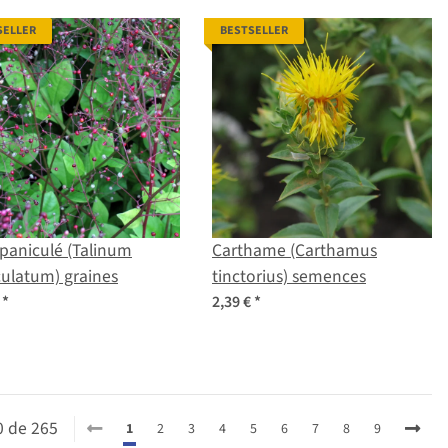
SELLER
BESTSELLER
 paniculé (Talinum
Carthame (Carthamus
ulatum) graines
tinctorius) semences
€
*
2,39 €
*
20 de 265
1
2
3
4
5
6
7
8
9