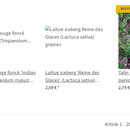
BEST
ge foncé 'Indian
Laitue iceberg 'Reine des
Talin
aeolum majus)
Glaces' (Lactuca sativa)
panic
graines
2,59 €
*
2,79 
Article 1 - 