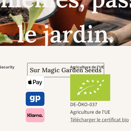
le jardin.
Security
Agriculture de l'UE
Sur Magic Garden Seeds
DE‑ÖKO‑037
Agriculture de l'UE
Télécharger le certificat bio