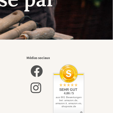
Médias sociaux
SEHR GUT
4.86 / 5
aus 861 Bewertungen
bei: amazon.de,
amazon.it, amazon.es,
shopvote.de