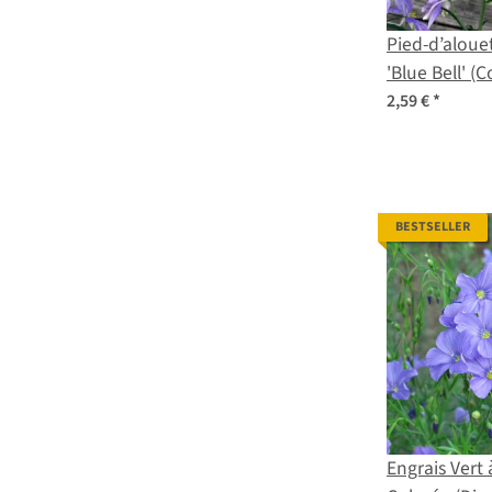
Pied-d’aloue
'Blue Bell' (C
graines
2,59 €
*
BESTSELLER
Engrais Vert 