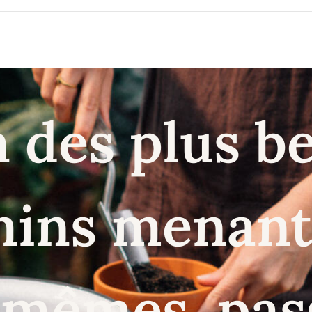
n des plus b
ins menant
mêmes, pas