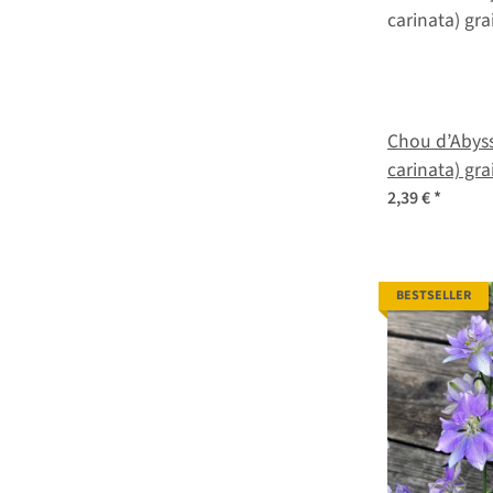
Chou d’Abyss
carinata) gra
2,39 €
*
BESTSELLER