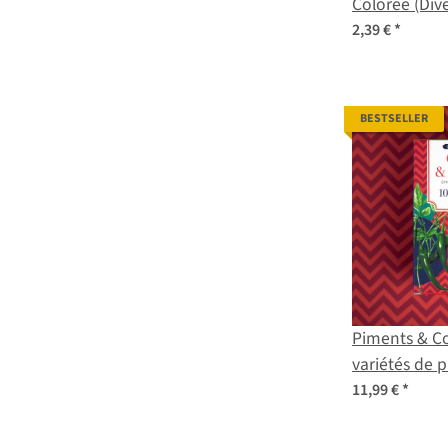
Colorée (Div
Variétés) Mé
2,39 €
*
Semences Bi
BESTSELLER
Piments & C
variétés de 
pollinisées n
11,99 €
*
exotiques et 
graines pour