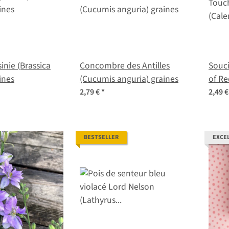
inie (Brassica
Concombre des Antilles
Souci
ines
(Cucumis anguria) graines
of Re
offici
2,79 €
*
2,49 
BESTSELLER
EXCE