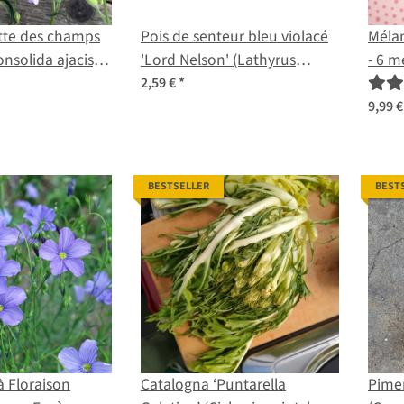
tte des champs
Pois de senteur bleu violacé
Mélan
onsolida ajacis)
'Lord Nelson' (Lathyrus
- 6 m
odoratus) graines
natur
2,59 €
*
spect
9,99 
de gr
BESTSELLER
BEST
à Floraison
Catalogna ‘Puntarella
Pimen