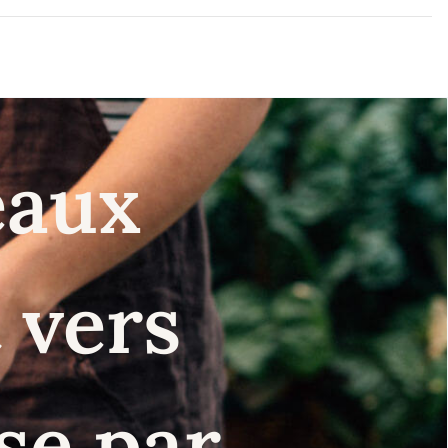
eaux
 vers
se par