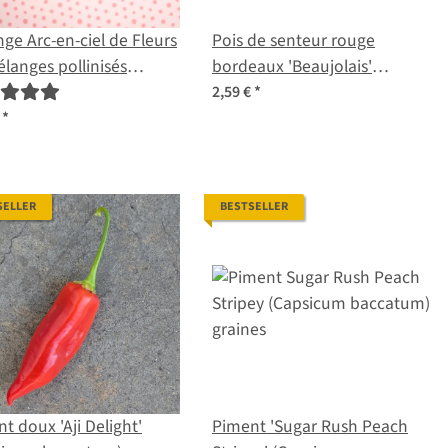
ge Arc-en-ciel de Fleurs
Pois de senteur rouge
élanges pollinisés
bordeaux 'Beaujolais'
ellement -
(Lathyrus odoratus) graines
2,59 €
*
aculaires et colorés - Kit
€
*
aines pour débutants
SELLER
BESTSELLER
t doux 'Aji Delight'
Piment 'Sugar Rush Peach