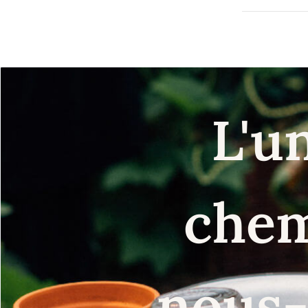
L'u
chem
nous-