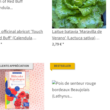
 officinal abricot 'Touch
Laitue batavia 'Maravilla de
d Buff' (Calendula
Verano' (Lactuca sativa)
nalis) graines
graines
€
*
2,79 €
*
LLENTE APPRÉCIATION
BESTSELLER