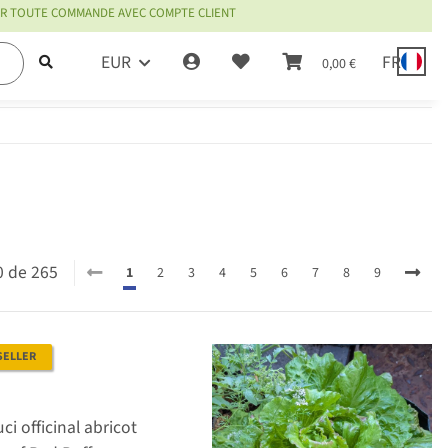
OUR TOUTE COMMANDE AVEC COMPTE CLIENT
EUR
FR
0,00 €
20 de 265
1
2
3
4
5
6
7
8
9
SELLER