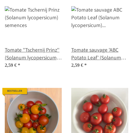
Tomate ''Tschernij Prinz''
Tomate sauvage 'ABC
(Solanum lycopersicum)
Potato Leaf' (Solanum
semences
lycopersicum) graines
2,59 €
*
2,59 €
*
BESTSELLER