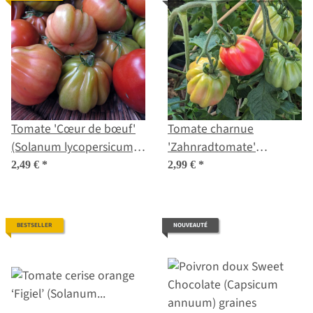
Tomate 'Cœur de bœuf'
Tomate charnue
(Solanum lycopersicum)
'Zahnradtomate'
graines biologiques
(Solanum lycopersicum)
2,49 €
*
2,99 €
*
Semences biologiques
BESTSELLER
NOUVEAUTÉ