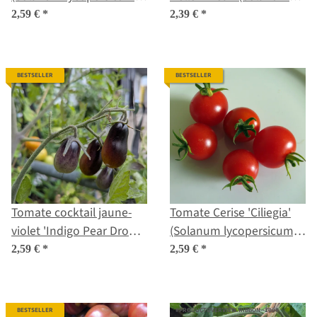
graines
lycopersicum) graines
2,59 €
*
2,39 €
*
BESTSELLER
BESTSELLER
Tomate cocktail jaune-
Tomate Cerise 'Ciliegia'
violet 'Indigo Pear Drops'
(Solanum lycopersicum)
(Solanum lycopersicum)
graines biologiques
2,59 €
*
2,59 €
*
graines
BESTSELLER
#PRODUCTOVERVIEW.RIBBON--100#