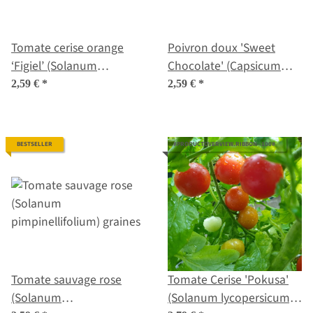
Tomate cerise orange
Poivron doux 'Sweet
‘Figiel’ (Solanum
Chocolate' (Capsicum
lycopersicum) graines
annuum) graines
2,59 €
*
2,59 €
*
biologiques
BESTSELLER
#PRODUCTOVERVIEW.RIBBON--100#
Tomate sauvage rose
Tomate Cerise 'Pokusa'
(Solanum
(Solanum lycopersicum)