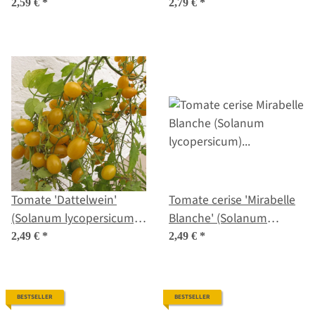
pimpinellifolium) graines
graines
2,59 €
*
2,79 €
*
Tomate 'Dattelwein'
Tomate cerise 'Mirabelle
(Solanum lycopersicum)
Blanche' (Solanum
graines
lycopersicum) semences
2,49 €
*
2,49 €
*
BESTSELLER
BESTSELLER