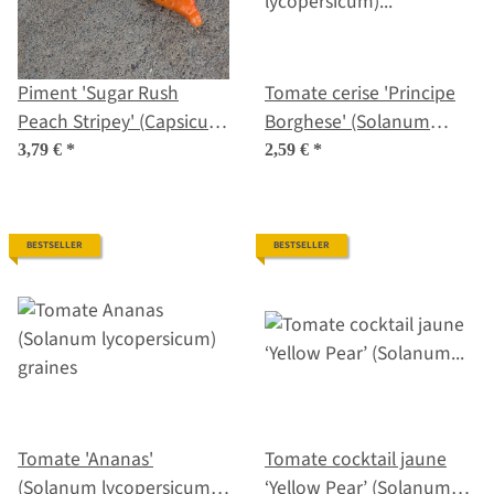
Piment 'Sugar Rush
Tomate cerise 'Principe
Peach Stripey' (Capsicum
Borghese' (Solanum
baccatum) graines
lycopersicum) graines
3,79 €
*
2,59 €
*
BESTSELLER
BESTSELLER
Tomate 'Ananas'
Tomate cocktail jaune
(Solanum lycopersicum)
‘Yellow Pear’ (Solanum