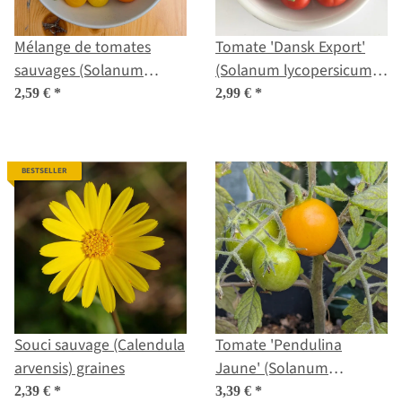
Mélange de tomates
Tomate 'Dansk Export'
sauvages (Solanum
(Solanum lycopersicum)
pimpinellifolium) Graines
graines
2,59 €
*
2,99 €
*
BESTSELLER
Souci sauvage (Calendula
Tomate 'Pendulina
arvensis) graines
Jaune' (Solanum
lycopersicum) graines
2,39 €
*
3,39 €
*