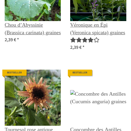
Chou d’Abyssinie
Véronique en Épi
(Brassica carinata) graines
(Veronica spicata) graines
2,39 €
*
2,39 €
*
BESTSELLER
BESTSELLER
Tournesol rose antique
Concombre des Antilles