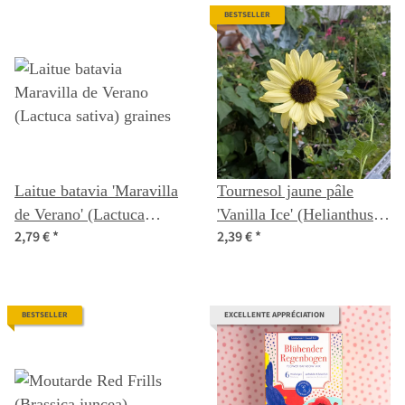
BESTSELLER
Laitue batavia 'Maravilla
Tournesol jaune pâle
de Verano' (Lactuca
'Vanilla Ice' (Helianthus
2,79 €
*
2,39 €
*
sativa) graines
debilis) graines
BESTSELLER
EXCELLENTE APPRÉCIATION