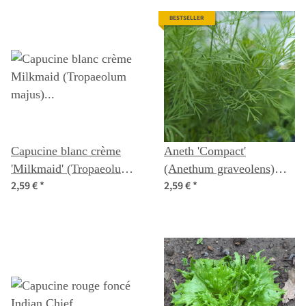
BESTSELLER
Capucine blanc crème
Aneth 'Compact'
'Milkmaid' (Tropaeolum
(Anethum graveolens)
2,59 €
*
2,59 €
*
majus) graines
graines