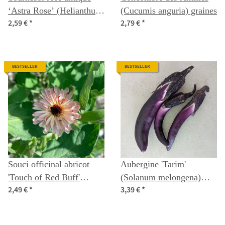
‘Astra Rose’ (Helianthus
(Cucumis anguria) graines
2,59 €
*
2,79 €
*
annuus) graines
BESTSELLER
BESTSELLER
Souci officinal abricot
Aubergine 'Tarim'
'Touch of Red Buff'
(Solanum melongena)
2,49 €
*
3,39 €
*
(Calendula officinalis)
semences biologiques
graines