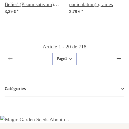
Belier' (Pisum sativum)
paniculatum) graines
3,39 €
*
2,79 €
*
graines
Article 1 - 20 de 718
Page
1
Catégories