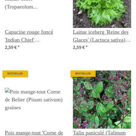
Capucine rouge foncé
Laitue iceberg 'Reine des
'Indian Chief'
Glaces' (Lactuca sativa)
2,59 €
*
2,59 €
*
(Tropaeolum majus)
graines
graines
BESTSELLER
BESTSELLER
Pois mange-tout 'Corne de
Talin paniculé (Talinum