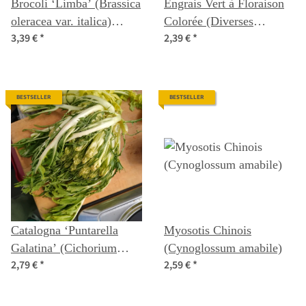
Brocoli ‘Limba’ (Brassica
Engrais Vert à Floraison
oleracea var. italica)
Colorée (Diverses
3,39 €
*
2,39 €
*
semences biologiques
Espèces et Variétés)
Mélange de Semences
Biologiques
BESTSELLER
BESTSELLER
Catalogna ‘Puntarella
Myosotis Chinois
Galatina’ (Cichorium
(Cynoglossum amabile)
2,79 €
*
2,59 €
*
intybus var. foliosum)
graines