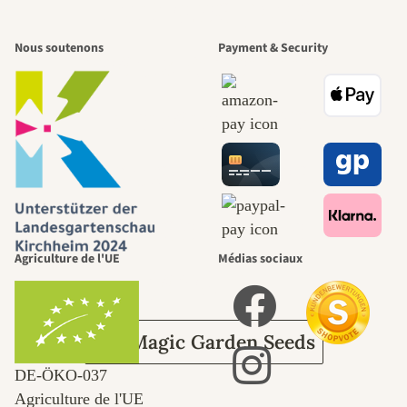
L'un des plus
Nous soutenons
Payment & Security
beaux chemins
menant vers
nous-mêmes,
passe par le
Agriculture de l'UE
Médias sociaux
jardin.
Sur Magic Garden Seeds
DE‑ÖKO‑037
Agriculture de l'UE