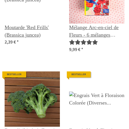
Moutarde 'Red Frills'
Mélange Arc-en-ciel de
(Brassica juncea)
Fleurs - 6 mélanges
2,39 €
*
pollinisés naturellement -
9,99 €
*
spectaculaires et colorés -
Kit de graines pour
débutants
BESTSELLER
BESTSELLER